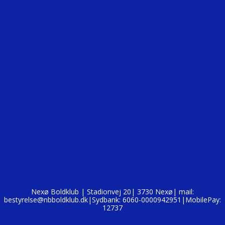
Nexø Boldklub | Stadionvej 20| 3730 Nexø| mail:
bestyrelse@nbboldklub.dk|Sydbank: 6060-0000942951|MobilePay:
12737